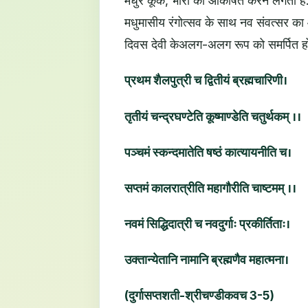
मधुर कूक, भौंरों को आकर्षित करने लगती ह
मधुमासीय रंगोत्सव के साथ नव संवत्सर का आ
दिवस देवी केअलग-अलग रूप को समर्पित हो
प्रथम शैलपुत्री च द्वितीयं ब्रह्मचारिणी।
तृतीयं चन्द्रघण्टेति कूष्माण्डेति चतुर्थकम् ।।
पञ्चमं स्कन्दमातेति षष्ठं कात्यायनीति च।
सप्तमं कालरात्रीति महागौरीति चाष्टमम् ।।
नवमं सिद्धिदात्री च नवदुर्गाः प्रकीर्तिताः।
उक्तान्येतानि नामानि ब्रह्मणैव महात्मना।
(दुर्गासप्तशती-श्रीचण्डीकवच 3-5)