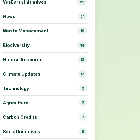
YesEarth initiatives
22
News
21
Waste Management
19
Biodiversity
14
Natural Resource
13
Climate Updates
13
Technology
9
Agriculture
7
Carbon Credits
7
Social Initiatives
6