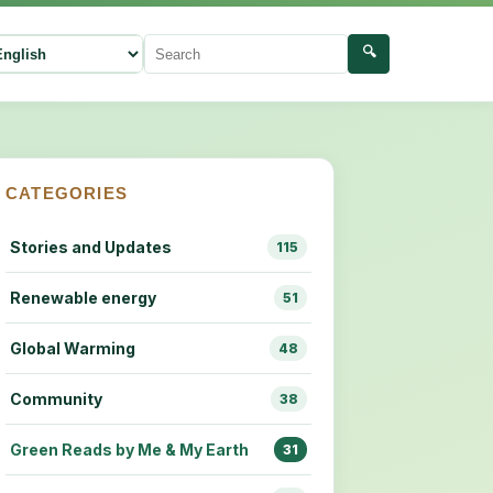
🔍
ect language
Search
CATEGORIES
Stories and Updates
115
Renewable energy
51
Global Warming
48
Community
38
Green Reads by Me & My Earth
31