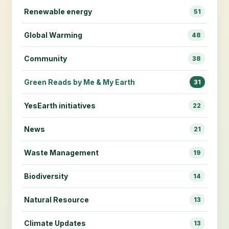
Renewable energy
51
Global Warming
48
Community
38
Green Reads by Me & My Earth
31
YesEarth initiatives
22
News
21
Waste Management
19
Biodiversity
14
Natural Resource
13
Climate Updates
13