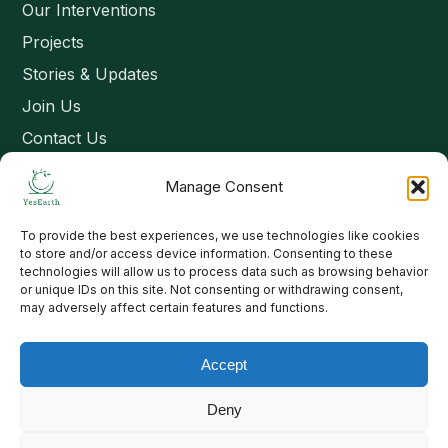
Our Interventions
Projects
Stories & Updates
Join Us
Contact Us
Manage Consent
Connect
To provide the best experiences, we use technologies like cookies
Email: contact@yesearth.org
to store and/or access device information. Consenting to these
technologies will allow us to process data such as browsing behavior
India
or unique IDs on this site. Not consenting or withdrawing consent,
may adversely affect certain features and functions.
Accept
Copyright 2026 School of Livelihood and Rural Development
Deny